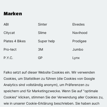
Marken
ABI
Sinter
Elvedes
Citycat
Slime
Navihood
Plates 4 Bikes
Super help
Prodigee
Pro-tect
3M
Jumbo
P.Y.C.
GP
Lynx
Rexway
Van Beijck
Meilan
Falko setzt auf dieser Website Cookies ein. Wir verwenden
Selle Orient
Bellelli
Motip
Cookies, um Statistiken zu führen (die Cookies von Google
Simpla
Lamicall
Analytics sind vollständig anonym), um Präferenzen zu
speichern und für Marketingzwecke. Wenn Sie auf "optimale
Cookies" klicken, stimmen Sie der Verwendung aller Cookies zu,
wie in unserer Cookie-Erklärung beschrieben. Sie haben auch